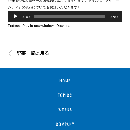
い保険の選ぶ基準を斎藤社長に教えてもらいます。さらには「ダイバー
シティ」の視点についてもお話いただきます♪
音
声
00:00
00:00
プ
レ
ー
Podcast:
Play in new window
|
Download
ヤ
ー
記事一覧に戻る
HOME
TOPICS
WORKS
COMPANY