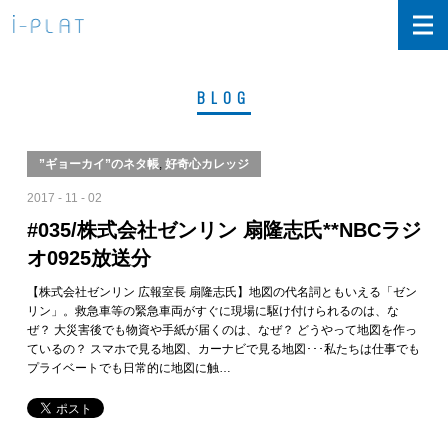
BLOG
”ギョーカイ”のネタ帳
,
好奇心カレッジ
2017 - 11 - 02
#035/株式会社ゼンリン 扇隆志氏**NBCラジ
オ0925放送分
【株式会社ゼンリン 広報室長 扇隆志氏】地図の代名詞ともいえる「ゼン
リン」。救急車等の緊急車両がすぐに現場に駆け付けられるのは、な
ぜ？ 大災害後でも物資や手紙が届くのは、なぜ？ どうやって地図を作っ
ているの？ スマホで見る地図、カーナビで見る地図･･･私たちは仕事でも
プライベートでも日常的に地図に触…