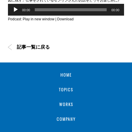
図に残す」仕事をされているゼンリンさんのお話をどうぞお楽しみに♪
音
声
00:00
00:00
プ
レ
ー
Podcast:
Play in new window
|
Download
ヤ
ー
記事一覧に戻る
HOME
TOPICS
WORKS
COMPANY